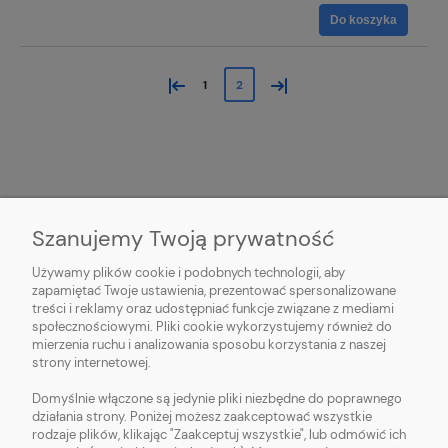
Do koszyka
«
»
1
2
Szanujemy Twoją prywatność
O NAS
Używamy plików cookie i podobnych technologii, aby
zapamiętać Twoje ustawienia, prezentować spersonalizowane
treści i reklamy oraz udostępniać funkcje związane z mediami
OBSŁUGA KLIENTA
społecznościowymi. Pliki cookie wykorzystujemy również do
mierzenia ruchu i analizowania sposobu korzystania z naszej
strony internetowej.
POMOC
Domyślnie włączone są jedynie pliki niezbędne do poprawnego
działania strony. Poniżej możesz zaakceptować wszystkie
MOJE KONTO
rodzaje plików, klikając "Zaakceptuj wszystkie", lub odmówić ich