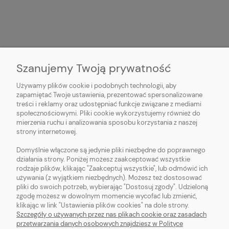
Szanujemy Twoją prywatność
O NAS
Używamy plików cookie i podobnych technologii, aby
zapamiętać Twoje ustawienia, prezentować spersonalizowane
treści i reklamy oraz udostępniać funkcje związane z mediami
OBSŁUGA KLIENTA
społecznościowymi. Pliki cookie wykorzystujemy również do
mierzenia ruchu i analizowania sposobu korzystania z naszej
strony internetowej.
POMOC
Domyślnie włączone są jedynie pliki niezbędne do poprawnego
działania strony. Poniżej możesz zaakceptować wszystkie
MOJE KONTO
rodzaje plików, klikając "Zaakceptuj wszystkie", lub odmówić ich
używania (z wyjątkiem niezbędnych). Możesz też dostosować
pliki do swoich potrzeb, wybierając "Dostosuj zgody". Udzieloną
zgodę możesz w dowolnym momencie wycofać lub zmienić,
klikając w link "Ustawienia plików cookies" na dole strony.
pokaż pełną wersję strony
Szczegóły o używanych przez nas plikach cookie oraz zasadach
przetwarzania danych osobowych znajdziesz w Polityce