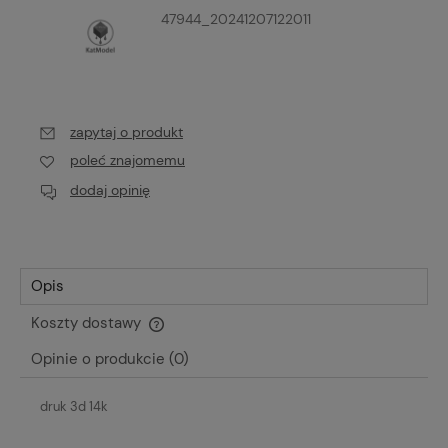
47944_20241207122011
zapytaj o produkt
poleć znajomemu
dodaj opinię
Opis
Koszty dostawy
Cena nie zawiera ewentualnych kosztów płatności
Opinie o produkcie (0)
druk 3d 14k