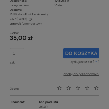
Dostępność:
Wysyłka w:
na wyczerpaniu
10 dni
Dostawa:
16,99 zł
- InPost Paczkomaty
24/7
(Polska)
sprawdź formy dostawy
Cena nie zawiera ewentualnych kosztów płatności
Cena:
35,00 zł
DO KOSZYKA
Zyskujesz
12
pkt [
?
]
szt.
dodaj do przechowalni
Ocena:
Producent:
Kod produktu:
A94D-