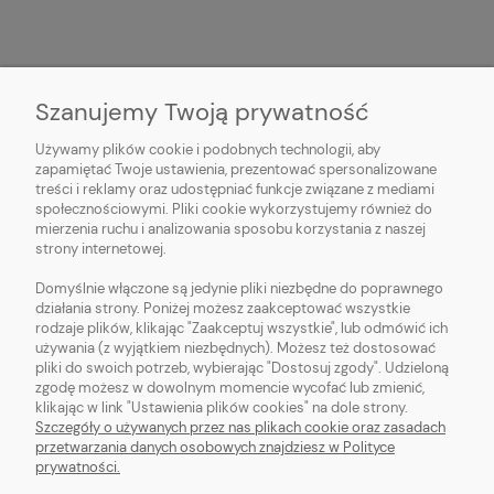
Szanujemy Twoją prywatność
O NAS
Używamy plików cookie i podobnych technologii, aby
zapamiętać Twoje ustawienia, prezentować spersonalizowane
treści i reklamy oraz udostępniać funkcje związane z mediami
OBSŁUGA KLIENTA
społecznościowymi. Pliki cookie wykorzystujemy również do
mierzenia ruchu i analizowania sposobu korzystania z naszej
strony internetowej.
POMOC
Domyślnie włączone są jedynie pliki niezbędne do poprawnego
działania strony. Poniżej możesz zaakceptować wszystkie
MOJE KONTO
rodzaje plików, klikając "Zaakceptuj wszystkie", lub odmówić ich
używania (z wyjątkiem niezbędnych). Możesz też dostosować
pliki do swoich potrzeb, wybierając "Dostosuj zgody". Udzieloną
zgodę możesz w dowolnym momencie wycofać lub zmienić,
klikając w link "Ustawienia plików cookies" na dole strony.
pokaż pełną wersję strony
Szczegóły o używanych przez nas plikach cookie oraz zasadach
przetwarzania danych osobowych znajdziesz w Polityce
prywatności.