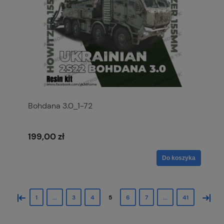
Bohdana 3.0_1-72
199,00 zł
Do koszyka
«
»
1
...
3
4
5
6
7
...
41