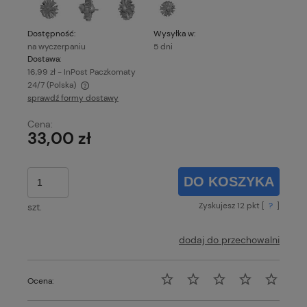
Dostępność:
Wysyłka w:
na wyczerpaniu
5 dni
Dostawa:
16,99 zł
- InPost Paczkomaty
24/7
(Polska)
sprawdź formy dostawy
Cena nie zawiera ewentualnych kosztów płatności
Cena:
33,00 zł
DO KOSZYKA
Zyskujesz
12
pkt [
?
]
szt.
dodaj do przechowalni
Ocena: