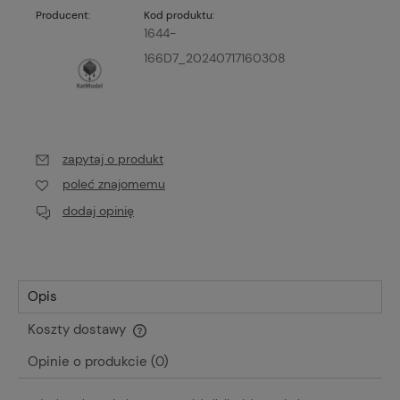
Producent:
Kod produktu:
1644-
166D7_20240717160308
zapytaj o produkt
poleć znajomemu
dodaj opinię
Opis
Koszty dostawy
Cena nie zawiera ewentualnych kosztów płatności
Opinie o produkcie (0)