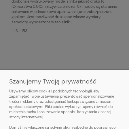
doskonale wydrukowany model silnika jakość druku to
12k,warstwa 0,010mm.żywica phrozen 8k modele są starannie
pakowane w jednostkowe opakowanie ,oraz zabezpieczone
gąbkom. Jest możliwość druku pod własne wymiary
samoloty wyposażone w ten silnik ;
I-16 I-153
Szanujemy Twoją prywatność
O NAS
Używamy plików cookie i podobnych technologii, aby
zapamiętać Twoje ustawienia, prezentować spersonalizowane
treści i reklamy oraz udostępniać funkcje związane z mediami
OBSŁUGA KLIENTA
społecznościowymi. Pliki cookie wykorzystujemy również do
mierzenia ruchu i analizowania sposobu korzystania z naszej
strony internetowej.
POMOC
Domyślnie włączone są jedynie pliki niezbędne do poprawnego