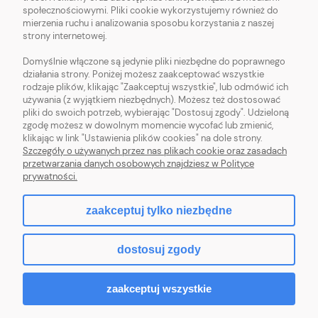
OBSŁUGA KLIENTA
społecznościowymi. Pliki cookie wykorzystujemy również do
mierzenia ruchu i analizowania sposobu korzystania z naszej
strony internetowej.
POMOC
Domyślnie włączone są jedynie pliki niezbędne do poprawnego
działania strony. Poniżej możesz zaakceptować wszystkie
MOJE KONTO
rodzaje plików, klikając "Zaakceptuj wszystkie", lub odmówić ich
używania (z wyjątkiem niezbędnych). Możesz też dostosować
pliki do swoich potrzeb, wybierając "Dostosuj zgody". Udzieloną
zgodę możesz w dowolnym momencie wycofać lub zmienić,
klikając w link "Ustawienia plików cookies" na dole strony.
pokaż pełną wersję strony
Szczegóły o używanych przez nas plikach cookie oraz zasadach
przetwarzania danych osobowych znajdziesz w Polityce
prywatności.
Sklep internetowy Shoper.pl
zaakceptuj tylko niezbędne
dostosuj zgody
zaakceptuj wszystkie