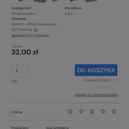
Dostępność:
Wysyłka w:
na wyczerpaniu
5 dni
Dostawa:
16,99 zł
- InPost Paczkomaty
24/7
(Polska)
sprawdź formy dostawy
Cena nie zawiera ewentualnych kosztów płatności
Cena:
32,00 zł
DO KOSZYKA
Zyskujesz
12
pkt [
?
]
szt.
dodaj do przechowalni
Ocena:
Producent:
Kod produktu: