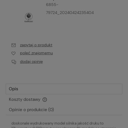
6855-
79724_20240424235404
zapytaj o produkt
poleć znajomemu
dodaj opinię
Opis
Koszty dostawy
Cena nie zawiera ewentualnych kosztów płatności
Opinie o produkcie (0)
doskonale wydrukowany model silnika jakość druku to