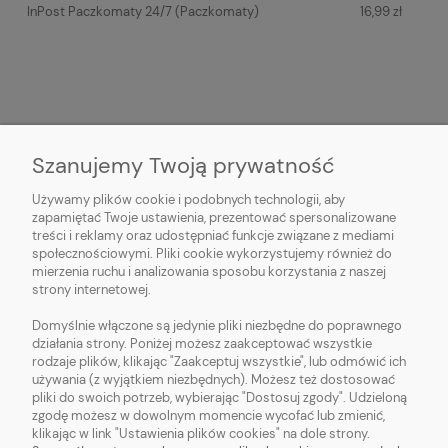
InPost Paczkomaty 24/7
(Paczkomaty)
16,99 zł
Szanujemy Twoją prywatność
O NAS
Używamy plików cookie i podobnych technologii, aby
zapamiętać Twoje ustawienia, prezentować spersonalizowane
treści i reklamy oraz udostępniać funkcje związane z mediami
OBSŁUGA KLIENTA
społecznościowymi. Pliki cookie wykorzystujemy również do
mierzenia ruchu i analizowania sposobu korzystania z naszej
strony internetowej.
POMOC
Domyślnie włączone są jedynie pliki niezbędne do poprawnego
działania strony. Poniżej możesz zaakceptować wszystkie
MOJE KONTO
rodzaje plików, klikając "Zaakceptuj wszystkie", lub odmówić ich
używania (z wyjątkiem niezbędnych). Możesz też dostosować
pliki do swoich potrzeb, wybierając "Dostosuj zgody". Udzieloną
zgodę możesz w dowolnym momencie wycofać lub zmienić,
klikając w link "Ustawienia plików cookies" na dole strony.