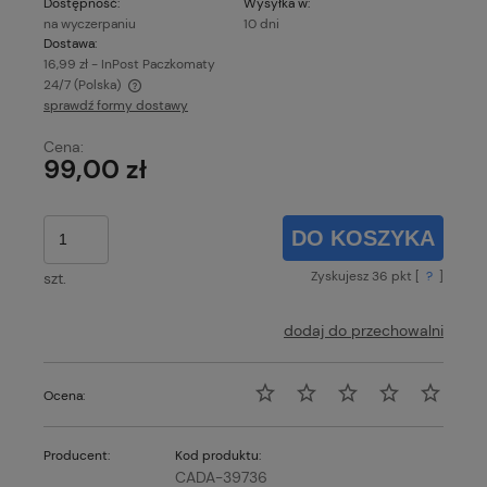
Dostępność:
Wysyłka w:
na wyczerpaniu
10 dni
Dostawa:
16,99 zł
- InPost Paczkomaty
24/7
(Polska)
sprawdź formy dostawy
Cena nie zawiera ewentualnych kosztów płatności
Cena:
99,00 zł
DO KOSZYKA
Zyskujesz
36
pkt [
?
]
szt.
dodaj do przechowalni
Ocena:
Producent:
Kod produktu:
CADA-39736