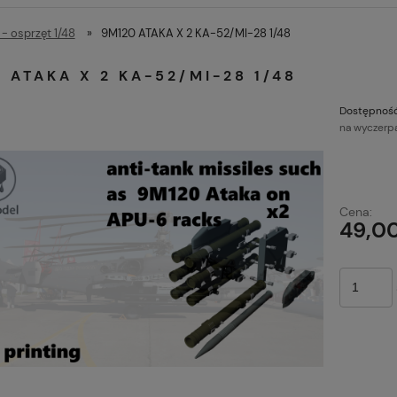
- osprzęt 1/48
»
9M120 ATAKA X 2 KA-52/MI-28 1/48
 ATAKA X 2 KA-52/MI-28 1/48
Dostępność
na wyczerp
Cena:
49,00