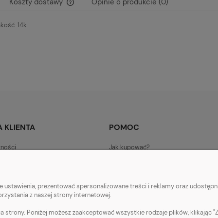
Koszty dostawy
Opinie o produkcie (0)
akość 14k
Cena nie zawiera ewentualnych kosztów
płatności
 KLIENTA
POMOC
tności
Jak kupować?
ty dostawy
Pytania i odpowiedzi
acji zamówienia
Regulamin
 ustawienia, prezentować spersonalizowane treści i reklamy oraz udostępni
klamacje
Polityka prywatności
zystania z naszej strony internetowej.
a strony. Poniżej możesz zaakceptować wszystkie rodzaje plików, klikając "