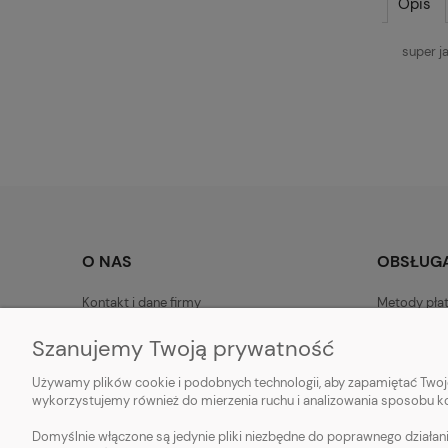
Opis
super j
O NAS
OBSŁUGA
Kontakt i dane firmy
Metody pła
O firmie
Czas i kosz
Szanujemy Twoją prywatność
Blog
Czas realiz
Używamy plików cookie i podobnych technologii, aby zapamiętać Twoje
Nagrody i wyróżnienia
Zwroty i re
wykorzystujemy również do mierzenia ruchu i analizowania sposobu kor
Domyślnie włączone są jedynie pliki niezbędne do poprawnego działani