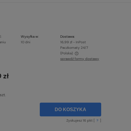
:
Wysyłka w:
Dostawa:
aniu
10 dni
16,99 zł
- InPost
Paczkomaty 24/7
(Polska)
sprawdź formy dostawy
Cena nie zawiera ewentualnych kosztów
płatności
 zł
szt.
DO KOSZYKA
Zyskujesz
16
pkt [
?
]