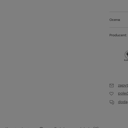
Ocena:
Producent:
zapyt
pole
dodaj