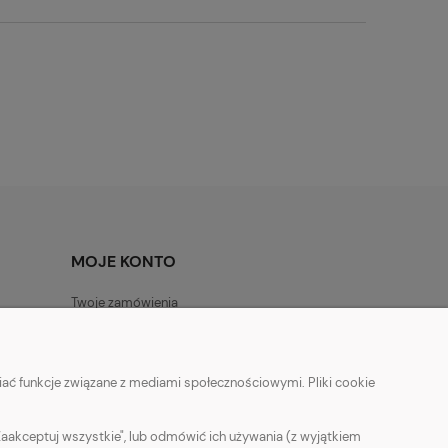
MOJE KONTO
Twoje zamówienia
Ustawienia konta
Ulubione
ać funkcje związane z mediami społecznościowymi. Pliki cookie
Zaakceptuj wszystkie", lub odmówić ich używania (z wyjątkiem