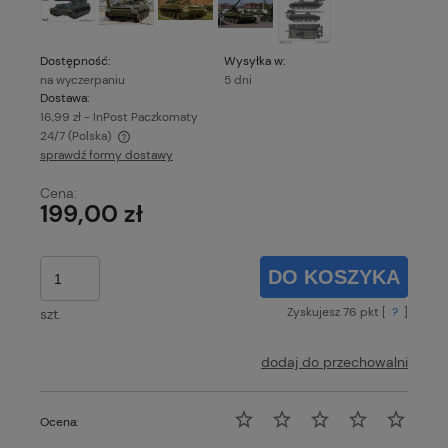
Dostępność:
Wysyłka w:
na wyczerpaniu
5 dni
Dostawa:
16,99 zł
- InPost Paczkomaty
24/7
(Polska)
sprawdź formy dostawy
Cena nie zawiera ewentualnych kosztów płatności
Cena:
199,00 zł
DO KOSZYKA
Zyskujesz
76
pkt [
?
]
szt.
dodaj do przechowalni
Ocena: