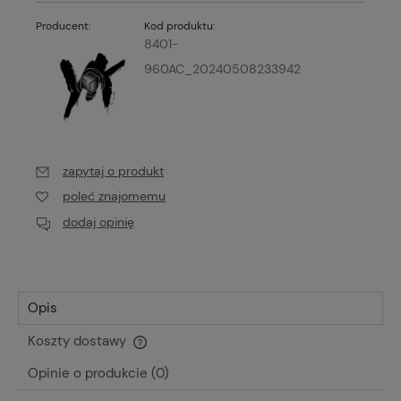
Producent:
Kod produktu:
8401-
960AC_20240508233942
zapytaj o produkt
poleć znajomemu
dodaj opinię
Opis
Koszty dostawy
Cena nie zawiera ewentualnych kosztów płatności
Opinie o produkcie (0)