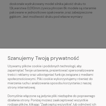
doskonale wydrukowany model silnika jakość druku to
12k,warstwa 0,010mm.żywica phrozen 8k modele są starannie
pakowane w jednostkowe opakowanie ,oraz zabezpieczone
gąbkom. Jest możliwość druku pod własne wymiary
Szanujemy Twoją prywatność
O NAS
Używamy plików cookie i podobnych technologii, aby
zapamiętać Twoje ustawienia, prezentować spersonalizowane
treści i reklamy oraz udostępniać funkcje związane z mediami
OBSŁUGA KLIENTA
społecznościowymi. Pliki cookie wykorzystujemy również do
mierzenia ruchu i analizowania sposobu korzystania z naszej
strony internetowej.
POMOC
Domyślnie włączone są jedynie pliki niezbędne do poprawnego
działania strony. Poniżej możesz zaakceptować wszystkie
MOJE KONTO
rodzaje plików, klikając "Zaakceptuj wszystkie", lub odmówić ich